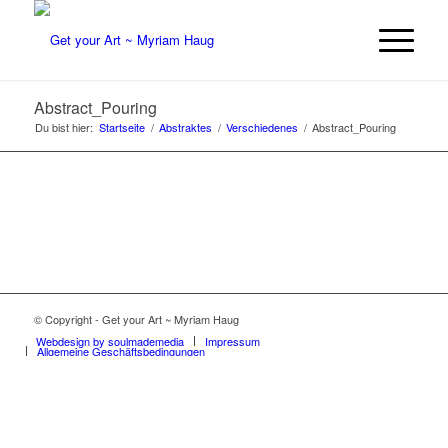
Abstract_Pouring
Du bist hier:
Startseite
/
Abstraktes
/
Verschiedenes
/
Abstract_Pouring
© Copyright - Get your Art ~ Myriam Haug
Webdesign by soulmademedia
Impressum
Allgemeine Geschäftsbedingungen